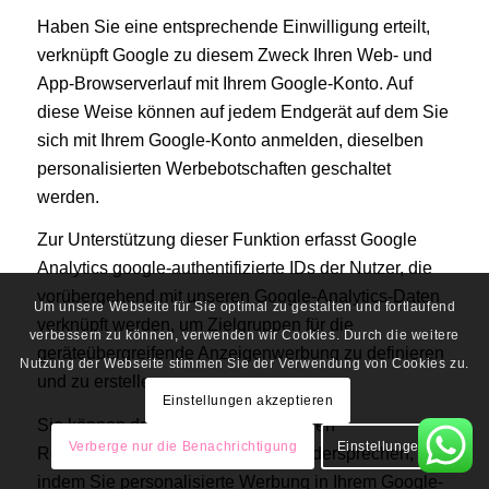
Haben Sie eine entsprechende Einwilligung erteilt,
verknüpft Google zu diesem Zweck Ihren Web- und
App-Browserverlauf mit Ihrem Google-Konto. Auf
diese Weise können auf jedem Endgerät auf dem Sie
sich mit Ihrem Google-Konto anmelden, dieselben
personalisierten Werbebotschaften geschaltet
werden.
Zur Unterstützung dieser Funktion erfasst Google
Analytics google-authentifizierte IDs der Nutzer, die
vorübergehend mit unseren Google-Analytics-Daten
Um unsere Webseite für Sie optimal zu gestalten und fortlaufend
verknüpft werden, um Zielgruppen für die
verbessern zu können, verwenden wir Cookies. Durch die weitere
geräteübergreifende Anzeigenwerbung zu definieren
Nutzung der Webseite stimmen Sie der Verwendung von Cookies zu.
und zu erstellen.
Einstellungen akzeptieren
Sie können dem geräteübergreifenden
Verberge nur die Benachrichtigung
Einstellungen
Remarketing/Targeting dauerhaft widersprechen,
indem Sie personalisierte Werbung in Ihrem Google-