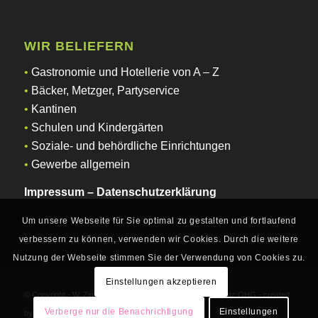
WIR BELIEFERN
•
Gastronomie und Hotellerie von A – Z
•
Bäcker, Metzger, Partyservice
•
Kantinen
•
Schulen und Kindergärten
•
Soziale- und behördliche Einrichtungen
•
Gewerbe allgemein
Impressum
–
Datenschutzerklärung
Um unsere Webseite für Sie optimal zu gestalten und fortlaufend
verbessern zu können, verwenden wir Cookies. Durch die weitere
Nutzung der Webseite stimmen Sie der Verwendung von Cookies zu.
Einstellungen akzeptieren
© Copyright - W. Zimmermann Gastronomiebedarf F+S Kautz OHG - created
Verberge nur die Benachrichtigung
Einstellungen
by
Final Webdesign